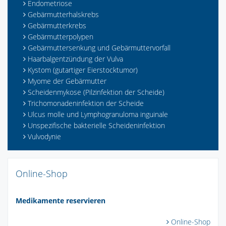
Endometriose
Gebärmutterhalskrebs
Gebärmutterkrebs
Gebärmutterpolypen
Gebärmuttersenkung und Gebärmuttervorfall
Haarbalgentzündung der Vulva
Kystom (gutartiger Eierstocktumor)
Myome der Gebärmutter
Scheidenmykose (Pilzinfektion der Scheide)
Trichomonadeninfektion der Scheide
Ulcus molle und Lymphogranuloma inguinale
Unspezifische bakterielle Scheideninfektion
Vulvodynie
Online-Shop
Medikamente reservieren
Online-Shop