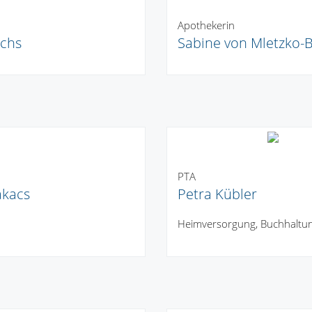
Apothekerin
ichs
Sabine von Mletzko-
n
PTA
akacs
Petra Kübler
Heimversorgung, Buchhaltu