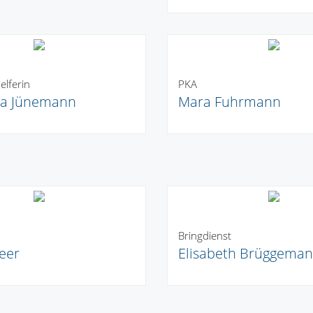
lferin
PKA
ra Jünemann
Mara Fuhrmann
Bringdienst
eer
Elisabeth Brüggema