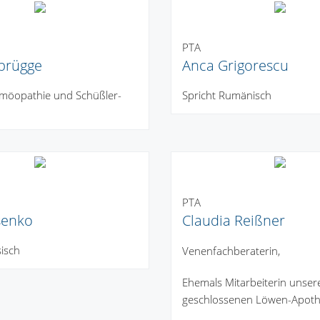
PTA
lbrügge
Anca Grigorescu
omöopathie und Schüßler-
Spricht Rumänisch
PTA
ssenko
Claudia Reißner
sisch
Venenfachberaterin,
Ehemals Mitarbeiterin unser
geschlossenen Löwen-Apot