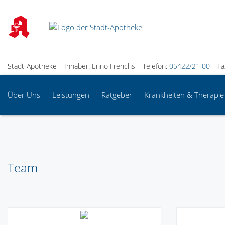
Stadt-Apotheke
Inhaber: Enno Frerichs
Telefon:
05422/21 00
Fa
Über Uns
Leistungen
Ratgeber
Krankheiten & Therapie
Team